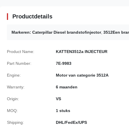
Productdetails
Markeren:
Caterpillar Diesel brandstofinjector
,
3512Een bran
Product Name:
KATTEN3512a INJECTEUR
Part Number:
7E-9983
Engine:
Motor van categorie 3512A
Warranty:
6 maanden
Origin:
VS
MOQ:
1 stuks
Shipping:
DHL/FedEx/UPS