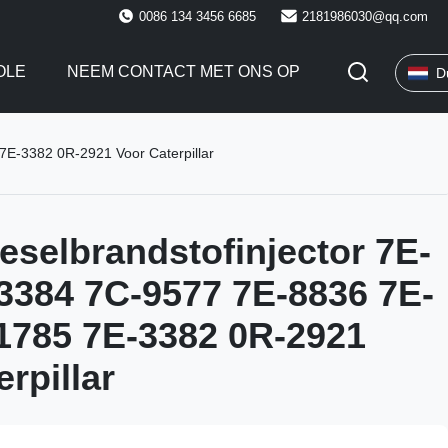
0086 134 3456 6685
2181986030@qq.com
OLE
NEEM CONTACT MET ONS OP
D
7E-3382 0R-2921 Voor Caterpillar
eselbrandstofinjector 7E-
3384 7C-9577 7E-8836 7E-
1785 7E-3382 0R-2921
rpillar