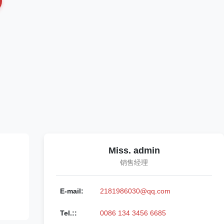
Miss. admin
销售经理
E-mail:
2181986030@qq.com
Tel.::
0086 134 3456 6685