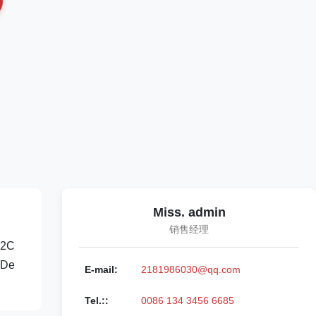
Miss. admin
销售经理
12C
 De
E-mail:
2181986030@qq.com
Tel.::
0086 134 3456 6685