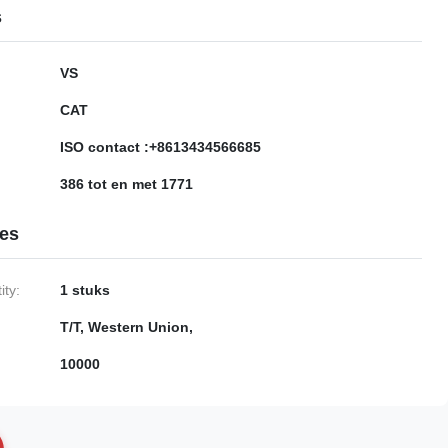
s
VS
CAT
ISO contact :+8613434566685
386 tot en met 1771
ies
ty:
1 stuks
T/T, Western Union,
10000