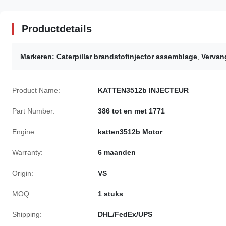
Productdetails
Markeren:
Caterpillar brandstofinjector assemblage
,
Vervan
Product Name:
KATTEN3512b INJECTEUR
Part Number:
386 tot en met 1771
Engine:
katten3512b Motor
Warranty:
6 maanden
Origin:
VS
MOQ:
1 stuks
Shipping:
DHL/FedEx/UPS