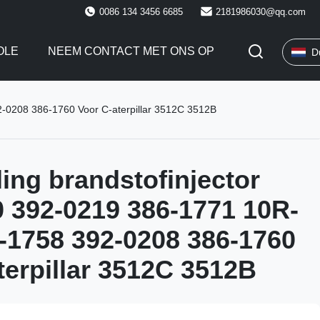
0086 134 3456 6685
2181986030@qq.com
OLE
NEEM CONTACT MET ONS OP
D
-0208 386-1760 Voor C-aterpillar 3512C 3512B
ing brandstofinjector
 392-0219 386-1771 10R-
-1758 392-0208 386-1760
terpillar 3512C 3512B