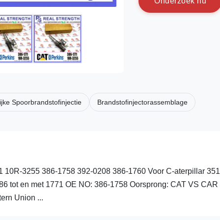
O
n
d
e
r
z
o
e
k
n
u
ke Spoorbrandstofinjectie
Brandstofinjectorassemblage
1 10R-3255 386-1758 392-0208 386-1760 Voor C-aterpillar 35
386 tot en met 1771 OE NO: 386-1758 Oorsprong: CAT VS CAR
ern Union ...