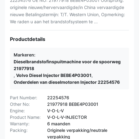
22254576 OE NO: 21977918 BEBE4P03001 Oorsprong:
originele nieuwe/hervervaardigde/in China vervaardigde
nieuwe Betalingstermijn: T/T. Western Union, Opmerking:
We raden u aan het brandstofsysteem te ...
Productdetails
Markeren:
Dieselbrandstofinspuitmachine voor de spoorweg
21977918
,
Volvo Diesel Injector BEBE4P03001
,
Onderdelen van dieselmotoren Injector 22254576
Part Number:
22254576
Other No:
21977918 BEBE4P03001
Engine:
V-O-L-V
Product Name:
V-O-L-V-INJECTOR
Warranty:
6 maanden
Packing:
Originele verpakking/neutrale
verpakking