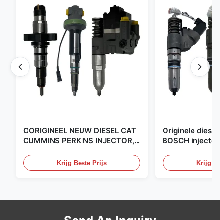
OORIGINEEL NEUW DIESEL CAT
Originele dies
CUMMINS PERKINS INJECTOR,
BOSCH injector,
gemaakt in de VS. wij zijn CAT,
de Verenigde St
CUMMINS, PKERINS dealer, alles
Krijg Beste Prijs
Krijg Be
is origineel nieuw