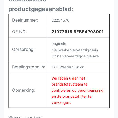
productgegevensblad:
Deelnummer:
22254576
OE NO:
21977918 BEBE4P03001
originele
Oorsprong:
nieuwe/hervervaardigde/in
China vervaardigde nieuwe
Betalingstermijn:
T/T. Western Union,
We raden u aan het
brandstofsysteem te
Opmerking:
controleren op verontreiniging
en de brandstoffilter te
vervangen.
Waarom u ons kiest: